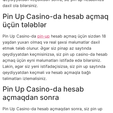
daxil ola bilərsiniz.
Pin Up Casino-da hesab açmaq
üçün tələblər
Pin Up Casino-da
pin-up
hesab açmaq üçün sizdən 18
yaşdan yuxarı olmaq və real şəxsi məlumatlar daxil
etmək tələb olunur. Əgər siz pinap az saytında
qeydiyyatdan keçmisinizsə, siz pin up casino-da hesab
açmaq üçün eyni məlumatları istifadə edə bilərsiniz.
Lakin, əgər siz yeni istifadəçisizsə, siz pin up saytında
qeydiyyatdan keçməli və hesab açmaqla bağlı
təlimatları izleməlisiniz.
Pin Up Casino-da hesab
açmaqdan sonra
Pin Up Casino-da hesab açmaqdan sonra, siz pin up