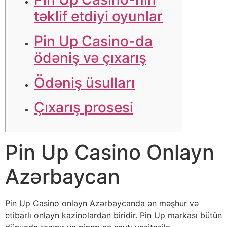
təklif etdiyi oyunlar
Pin Up Casino-da
ödəniş və çıxarış
Ödəniş üsulları
Çıxarış prosesi
Pin Up Casino Onlayn
Azərbaycan
Pin Up Casino onlayn Azərbaycanda ən məşhur və
etibarlı onlayn kazinolardan biridir. Pin Up markası bütün