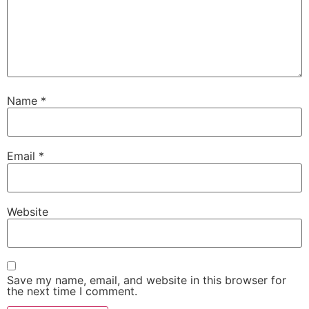
Name
*
Email
*
Website
Save my name, email, and website in this browser for
the next time I comment.