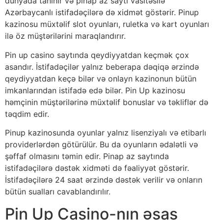
dünyada tanınır və pinap az saytı vasitəsilə
Azərbaycanlı istifadəçilərə də xidmət göstərir. Pinup
kazinosu müxtəlif slot oyunları, ruletka və kart oyunları
ilə öz müştərilərini maraqlandırır.
Pin up casino saytında qeydiyyatdan keçmək çox
asandır. İstifadəçilər yalnız beberapa dəqiqə ərzində
qeydiyyatdan keçə bilər və onlayn kazinonun bütün
imkanlarından istifadə edə bilər. Pin Up kazinosu
həmçinin müştərilərinə müxtəlif bonuslar və təkliflər də
təqdim edir.
Pinup kazinosunda oyunlar yalnız lisenziyalı və etibarlı
providerlərdən götürülür. Bu da oyunların ədalətli və
şəffaf olmasını təmin edir. Pinap az saytında
istifadəçilərə dəstək xidməti də fəaliyyət göstərir.
İstifadəçilərə 24 saat ərzində dəstək verilir və onların
bütün sualları cavablandırılır.
Pin Up Casino-nın əsas