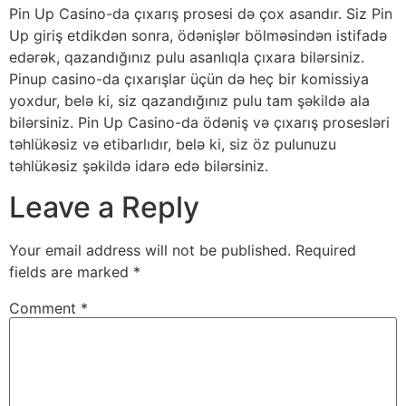
Pin Up Casino-da çıxarış prosesi də çox asandır. Siz Pin
Up giriş etdikdən sonra, ödənişlər bölməsindən istifadə
edərək, qazandığınız pulu asanlıqla çıxara bilərsiniz.
Pinup casino-da çıxarışlar üçün də heç bir komissiya
yoxdur, belə ki, siz qazandığınız pulu tam şəkildə ala
bilərsiniz. Pin Up Casino-da ödəniş və çıxarış prosesləri
təhlükəsiz və etibarlıdır, belə ki, siz öz pulunuzu
təhlükəsiz şəkildə idarə edə bilərsiniz.
Leave a Reply
Your email address will not be published.
Required
fields are marked
*
Comment
*