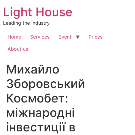
Skip
Light House
to
content
Leading the Industry
Home
Services
Event
Prices
About us
Михайло
Зборовський
Космобет:
міжнародні
інвестиції в