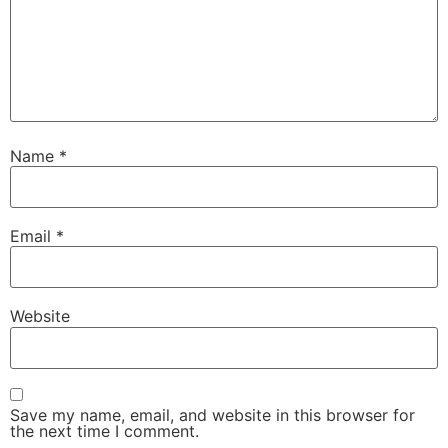
Name
*
Email
*
Website
Save my name, email, and website in this browser for
the next time I comment.