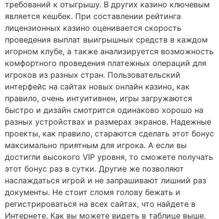
требований к отыгрышу. В других казино ключевым
является кешбек. При составлении рейтинга
лицензионных казино оценивается скорость
проведения выплат выигрышных средств в каждом
игорном клубе, а также анализируется возможность
комфортного проведения платежных операций для
игроков из разных стран. Пользовательский
интерфейс на сайтах новых онлайн казино, как
правило, очень интуитивнен, игры загружаются
быстро и дизайн смотрится одинаково хорошо на
разных устройствах и размерах экранов. Надежные
проекты, как правило, стараются сделать этот бонус
максимально приятным для игрока. А если вы
достигли высокого VIP уровня, то сможете получать
этот бонус раз в сутки. Другие же позволяют
наслаждаться игрой и не запрашивают лишний раз
документы. Не стоит сломя голову бежать и
регистрироваться на всех сайтах, что найдете в
Интернете. Как вы можете видеть в таблице выше,