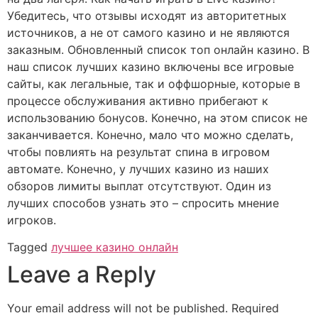
Убедитесь, что отзывы исходят из авторитетных
источников, а не от самого казино и не являются
заказным. Обновленный список топ онлайн казино. В
наш список лучших казино включены все игровые
сайты, как легальные, так и оффшорные, которые в
процессе обслуживания активно прибегают к
использованию бонусов. Конечно, на этом список не
заканчивается. Конечно, мало что можно сделать,
чтобы повлиять на результат спина в игровом
автомате. Конечно, у лучших казино из наших
обзоров лимиты выплат отсутствуют. Один из
лучших способов узнать это – спросить мнение
игроков.
Tagged
лучшее казино онлайн
Leave a Reply
Your email address will not be published.
Required