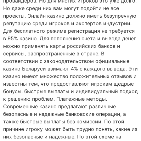
провайдеров. Но для многих игроков это уже долго.
Но даже среди них вам могут подойти не все
проекты. Онлайн казино должно иметь безупречную
репутацию среди игроков и экспертов индустрии.
Для бесплатного режима регистрация не требуется
в 95% казино. Для пополнения счета и вывода денег
можно применять карты российских банков и
сервисы, распространенные в стране. В
соответствии с законодательством официальные
казино Беларуси взимают 4% с каждого вывода. Эти
казино имеют множество положительных отзывов и
известны тем, что предоставляют игрокам щедрые
бонусы, быстрые выплаты и индивидуальный подход
к решению проблем. Платежные методы.
Современные казино предлагают различные
безопасные и надежные банковские операции, а
также быстрые выплаты без комиссии. По этой
причине игроку может быть трудно понять, какие из
них безопасные и надежные. По этой схеме на