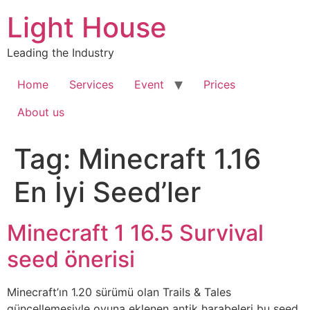
Skip
Light House
to
content
Leading the Industry
Home
Services
Event
Prices
About us
Tag:
Minecraft 1.16
En İyi Seed’ler
Minecraft 1 16.5 Survival
seed önerisi
Minecraft’ın 1.20 sürümü olan Trails & Tales
güncellemesiyle oyuna eklenen antik harabeleri bu seed