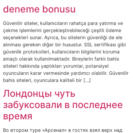
deneme bonusu
Güvenilir siteler, kullanıcıların rahatça para yatırma ve
çekme işlemlerini gerçekleştirebileceği çeşitli ödeme
seçenekleri sunar. Ayrıca, bu sitelerin güvenliği de ele
alınması gereken diğer bir husustur. SSL sertifikası gibi
güvenlik protokolleri, kullanıcıların bilgilerini koruma
amaçlı olarak kullanılmaktadır. Bireylerin farklı bahis
siteleri hakkında yaptıkları yorumlar, potansiyel
oyuncuların karar vermesinde yardımcı olabilir. Güvenilir
bahis siteleri, oyunculara kaliteli bir […]
Лондонцы чуть
забуксовали в последнее
время
Во втором туре «Арсенал» в гостях взял верх над