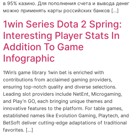
в 95% казино. Для пополнения счета и вывода денег
можно применять карты российских банков […]
1win Series Dota 2 Spring:
Interesting Player Stats In
Addition To Game
Infographic
1Win’s game library 1win bet is enriched with
contributions from acclaimed gaming providers,
ensuring top-notch quality and diverse selections.
Leading slot providers include NetEnt, Microgaming,
and Play’n GO, each bringing unique themes and
innovative features to the platform. For table games,
established names like Evolution Gaming, Playtech, and
BetSoft deliver cutting-edge adaptations of traditional
favorites. […]